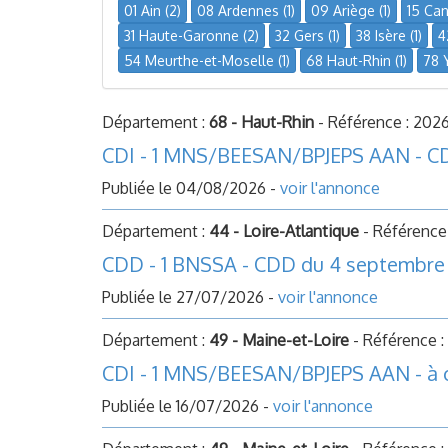
01 Ain (2)
08 Ardennes (1)
09 Ariège (1)
15 Cant
31 Haute-Garonne (2)
32 Gers (1)
38 Isère (1)
4
54 Meurthe-et-Moselle (1)
68 Haut-Rhin (1)
78 Y
Département :
68 - Haut-Rhin
- Référence : 202
CDI - 1 MNS/BEESAN/BPJEPS AAN - C
Publiée le 04/08/2026 -
voir l'annonce
Département :
44 - Loire-Atlantique
- Référence
CDD - 1 BNSSA - CDD du 4 septembre 2
Publiée le 27/07/2026 -
voir l'annonce
Département :
49 - Maine-et-Loire
- Référence 
CDI - 1 MNS/BEESAN/BPJEPS AAN - à 
Publiée le 16/07/2026 -
voir l'annonce