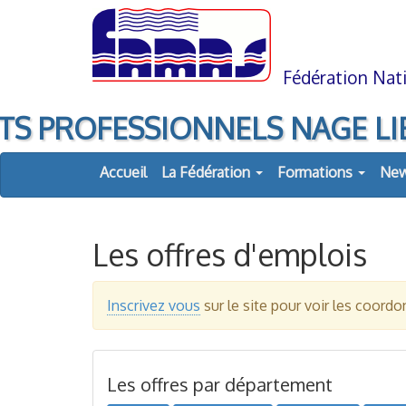
Aller
Aller
au
à
contenu
la
navigation
Fédération Nati
PROFESSIONNELS NAGE LIBRE, d
Accueil
La Fédération
Formations
Ne
Les offres d'emplois
Inscrivez vous
sur le site pour voir les coor
Les offres par département