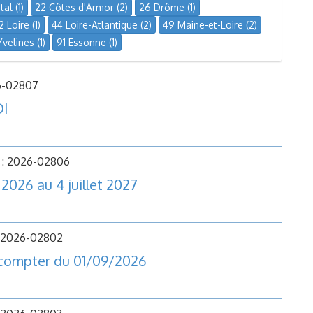
al (1)
22 Côtes d'Armor (2)
26 Drôme (1)
2 Loire (1)
44 Loire-Atlantique (2)
49 Maine-et-Loire (2)
velines (1)
91 Essonne (1)
6-02807
DI
 : 2026-02806
026 au 4 juillet 2027
: 2026-02802
compter du 01/09/2026