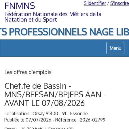
Aller
Aller
FNMNS
S'identifier
/
S'inscrire
au
à
Fédération Nationale des Métiers de la
contenu
la
Natation et du Sport
navigation
 PROFESSIONNELS NAGE LIBRE, 
Menu
Les offres d'emplois
Chef.fe de Bassin -
MNS/BEESAN/BPJEPS AAN -
AVANT LE 07/08/2026
Localisation : Orsay 91400 - 91 - Essonne
Publiée le 07/07/2026 - Référence : 2026-02799