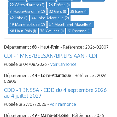
22 Côtes d'Armor (2)
26 Drôme (1)
31 Haute-Garonne (2)
32 Gers (1)
38 Isère (1)
42 Loire (1)
44 Loire-Atlantique (2)
49 Maine-et-Loire (2)
54 Meurthe-et-Moselle (1)
68 Haut-Rhin (1)
78 Yvelines (1)
91 Essonne (1)
Département :
68 - Haut-Rhin
- Référence : 2026-02807
CDI - 1 MNS/BEESAN/BPJEPS AAN - CDI
Publiée le 04/08/2026 -
voir l'annonce
Département :
44 - Loire-Atlantique
- Référence : 2026-
02806
CDD - 1 BNSSA - CDD du 4 septembre 2026
au 4 juillet 2027
Publiée le 27/07/2026 -
voir l'annonce
Département :
49 - Maine-et-Loire
- Référence : 2026-