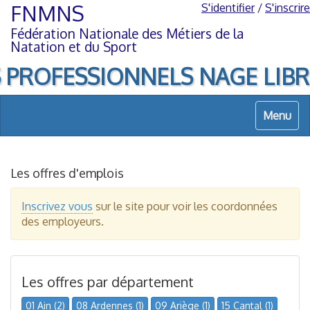
Aller
Aller
FNMNS
S'identifier
/
S'inscrire
au
à
Fédération Nationale des Métiers de la
contenu
la
Natation et du Sport
navigation
PROFESSIONNELS NAGE LIBRE, di
Menu
Les offres d'emplois
Inscrivez vous
sur le site pour voir les coordonnées
des employeurs.
Les offres par département
01 Ain (2)
08 Ardennes (1)
09 Ariège (1)
15 Cantal (1)