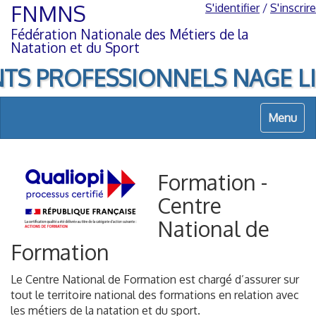
Aller
Aller
FNMNS
S'identifier
/
S'inscrire
au
à
Fédération Nationale des Métiers de la
contenu
la
Natation et du Sport
navigation
TS PROFESSIONNELS NAGE LIBRE,
Menu
Formation -
Centre
National de
Formation
Le Centre National de Formation est chargé d’assurer sur
tout le territoire national des formations en relation avec
les métiers de la natation et du sport.