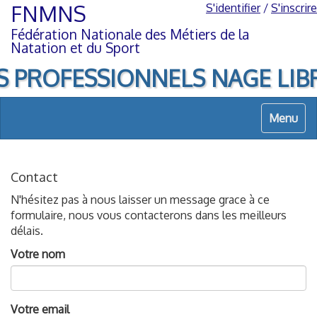
Aller
Aller
FNMNS
S'identifier
/
S'inscrire
au
à
Fédération Nationale des Métiers de la
contenu
la
Natation et du Sport
navigation
 PROFESSIONNELS NAGE LIBRE, 
Menu
Contact
N'hésitez pas à nous laisser un message grace à ce
formulaire, nous vous contacterons dans les meilleurs
délais.
Votre nom
Votre email