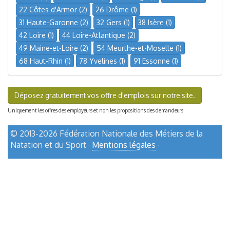
22 Côtes d'Armor (2)
26 Drôme (1)
31 Haute-Garonne (2)
32 Gers (1)
38 Isère (1)
42 Loire (1)
44 Loire-Atlantique (2)
49 Maine-et-Loire (2)
54 Meurthe-et-Moselle (1)
68 Haut-Rhin (1)
78 Yvelines (1)
91 Essonne (1)
Déposez gratuitement vos offre d'emplois sur notre site.
Uniquement les offres des employeurs et non les propositions des demandeurs
© 2013-2026 Fédération Nationale des Métiers de la
Natation et du Sport ·
Mentions légales
·
haut de page