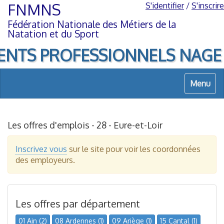
Aller
Aller
FNMNS
S'identifier
/
S'inscrire
au
à
Fédération Nationale des Métiers de la
contenu
la
Natation et du Sport
navigation
ENTS PROFESSIONNELS NAGE LIB
Menu
Les offres d'emplois - 28 - Eure-et-Loir
Inscrivez vous
sur le site pour voir les coordonnées
des employeurs.
Les offres par département
01 Ain (2)
08 Ardennes (1)
09 Ariège (1)
15 Cantal (1)