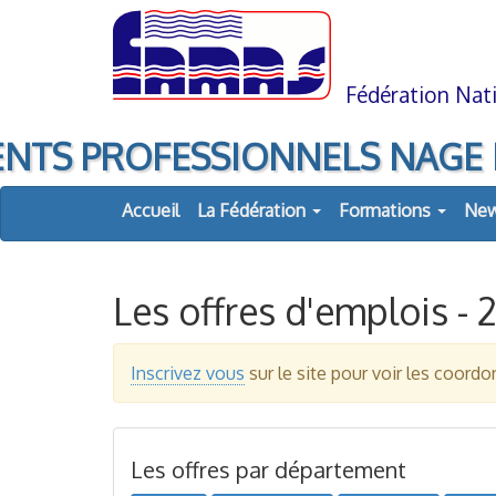
Aller
Aller
au
à
contenu
la
navigation
Fédération Nati
NTS PROFESSIONNELS NAGE LIBR
Accueil
La Fédération
Formations
Ne
Les offres d'emplois - 
Inscrivez vous
sur le site pour voir les coor
Les offres par département