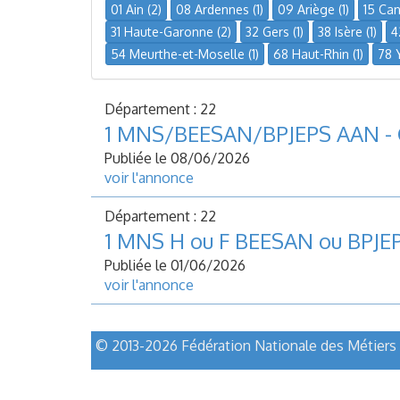
01 Ain (2)
08 Ardennes (1)
09 Ariège (1)
15 Cant
31 Haute-Garonne (2)
32 Gers (1)
38 Isère (1)
4
54 Meurthe-et-Moselle (1)
68 Haut-Rhin (1)
78 Y
Département : 22
1 MNS/BEESAN/BPJEPS AAN -
Publiée le 08/06/2026
voir l'annonce
Département : 22
1 MNS H ou F BEESAN ou BPJE
Publiée le 01/06/2026
voir l'annonce
© 2013-2026 Fédération Nationale des Métiers d