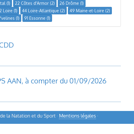
al (1)
22 Côtes d'Armor (2)
26 Drôme (1)
2 Loire (1)
44 Loire-Atlantique (2)
49 Maine-et-Loire (2)
velines (1)
91 Essonne (1)
 CDD
PS AAN, à compter du 01/09/2026
e la Natation et du Sport ·
Mentions légales
·