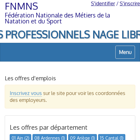
Aller
Aller
FNMNS
S'identifier
/
S'inscrire
au
à
Fédération Nationale des Métiers de la
contenu
la
Natation et du Sport
navigation
PROFESSIONNELS NAGE LIBRE, d
Menu
Les offres d'emplois
Inscrivez vous
sur le site pour voir les coordonnées
des employeurs.
Les offres par département
01 Ain (2)
08 Ardennes (1)
09 Ariège (1)
15 Cantal (1)