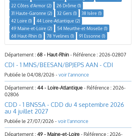
22 Côtes d'Armor (2)
26 Drôme (1)
31 Haute-Garonne (2)
32 Gers (1)
38 Isère (1)
42 Loire (1)
44 Loire-Atlantique (2)
49 Maine-et-Loire (2)
54 Meurthe-et-Moselle (1)
68 Haut-Rhin (1)
78 Yvelines (1)
91 Essonne (1)
Département :
68 - Haut-Rhin
- Référence : 2026-02807
CDI - 1 MNS/BEESAN/BPJEPS AAN - CDI
Publiée le 04/08/2026 -
voir l'annonce
Département :
44 - Loire-Atlantique
- Référence : 2026-
02806
CDD - 1 BNSSA - CDD du 4 septembre 2026
au 4 juillet 2027
Publiée le 27/07/2026 -
voir l'annonce
Département :
49 - Maine-et-Loire
- Référence : 2026-