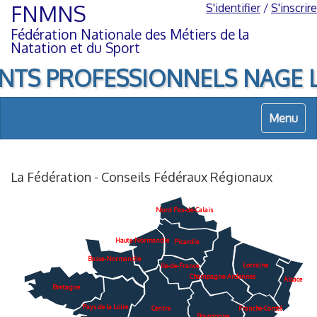
Aller
Aller
FNMNS
S'identifier
/
S'inscrire
au
à
Fédération Nationale des Métiers de la
contenu
la
Natation et du Sport
navigation
NTS PROFESSIONNELS NAGE LIBR
Menu
La Fédération - Conseils Fédéraux Régionaux
lle caledonie
Nord Pas-de-Calais
Haute-Normandie
Picardie
Basse-Normandie
Lorraine
Ile-de-France
Champagne-Ardennes
Alsace
Bretagne
Pays de la Loire
Franche-Comté
Centre
Bourgogne