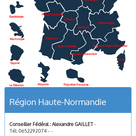
Poitou-Charentes
Guadeloupe
Limousin
Rhône-Alpes
Auvergne
Aquitaine
Martinique
Provence-Alpes-Côte d'Azur
Midi-Pyrénées
Languedoc-Roussillon
Corse
Guyane
Mayotte
Polynésie Française
La Réunion
Région Haute-Normandie
Conseiller Fédéral : Alexandre GAILLET
-
Tél: 0652292074 - -