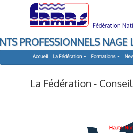
Aller
Aller
au
à
contenu
la
navigation
Fédération Nati
TS PROFESSIONNELS NAGE LIBRE
Accueil
La Fédération
Formations
Ne
La Fédération - Conse
Nouvelle caledonie
Haute-No