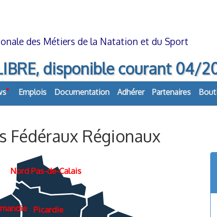
onale des Métiers de la Natation et du Sport
, disponible courant 04/2026
ws
Emplois
Documentation
Adhérer
Partenaires
Bout
ils Fédéraux Régionaux
Nord Pas-de-Calais
rmandie
Picardie