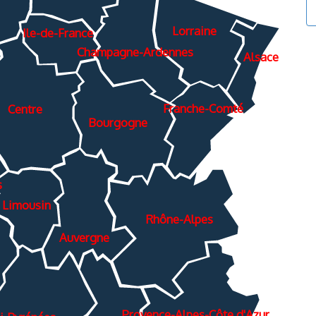
Lorraine
Ile-de-France
Champagne-Ardennes
Alsace
Franche-Comté
Centre
Bourgogne
s
Limousin
Rhône-Alpes
Auvergne
Provence-Alpes-Côte d'Azur