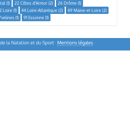
al (1)
22 Côtes d'Armor (2)
26 Drôme (1)
2 Loire (1)
44 Loire-Atlantique (2)
49 Maine-et-Loire (2)
velines (1)
91 Essonne (1)
e la Natation et du Sport ·
Mentions légales
·