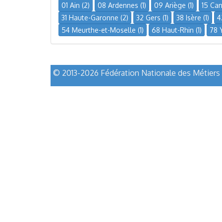
01 Ain (2)
08 Ardennes (1)
09 Ariège (1)
15 Cant
31 Haute-Garonne (2)
32 Gers (1)
38 Isère (1)
4
54 Meurthe-et-Moselle (1)
68 Haut-Rhin (1)
78 Y
© 2013-2026 Fédération Nationale des Métiers d