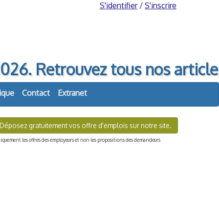
S'identifier
/
S'inscrire
6. Retrouvez tous nos articl
ique
Contact
Extranet
Déposez gratuitement vos offre d'emplois sur notre site.
quement les offres des employeurs et non les propositions des demandeurs