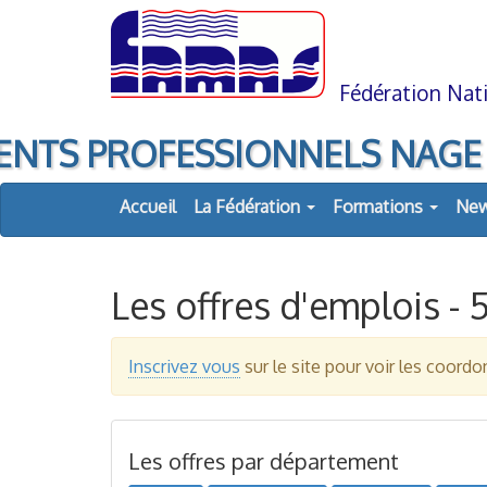
Aller
Aller
au
à
contenu
la
navigation
Fédération Nati
ENTS PROFESSIONNELS NAGE LIBR
Accueil
La Fédération
Formations
Ne
Les offres d'emplois -
Inscrivez vous
sur le site pour voir les coor
Les offres par département