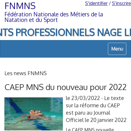
Aller
Aller
FNMNS
S'identifier
/
S'inscrire
au
à
Fédération Nationale des Métiers de la
contenu
la
Natation et du Sport
navigation
TS PROFESSIONNELS NAGE LIBRE
Menu
Les news FNMNS
CAEP MNS du nouveau pour 2022
le 23/03/2022 - Le texte
sur la réforme du CAEP
est paru au Journal
Officiel le 20 janvier 2022
Le CAEP MNS nouvelle